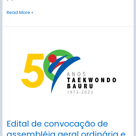
Read More »
Edital
de
convocação
de
assembléia
geral
ordinária
e
extraordinária
Edital de convocação de
assembléia geral ordinária e