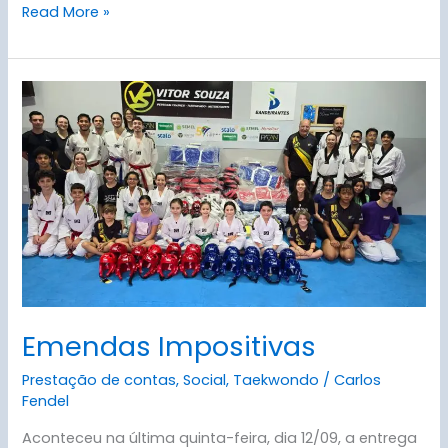
Read More »
Emendas
Impositivas
Emendas Impositivas
Prestação de contas
,
Social
,
Taekwondo
/
Carlos
Fendel
Aconteceu na última quinta-feira, dia 12/09, a entrega