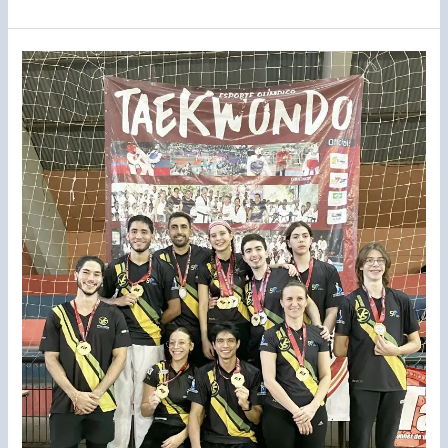
3ª
Etapa
Campeonato
Paulista
de
Taekwondo
2024