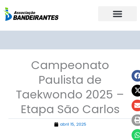
Ir
para
o
conteúdo
Campeonato
Paulista de
Taekwondo 2025 –
Etapa São Carlos
abril 15, 2025