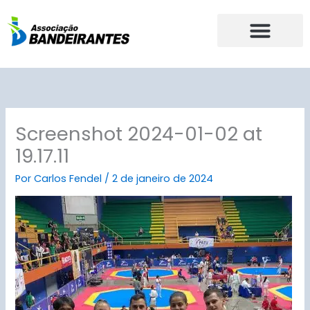
Ir
para
o
conteúdo
Screenshot 2024-01-02 at
19.17.11
Por
Carlos Fendel
/
2 de janeiro de 2024