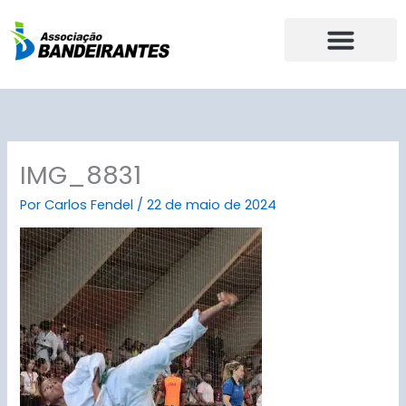
Ir
para
o
conteúdo
IMG_8831
Por
Carlos Fendel
/
22 de maio de 2024