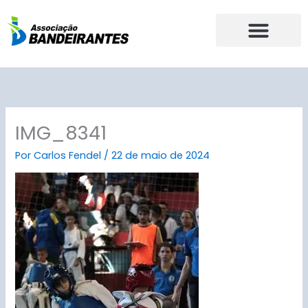
Ir
para
o
conteúdo
IMG_8341
Por
Carlos Fendel
/
22 de maio de 2024