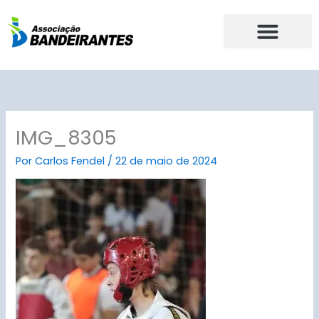
Ir
para
o
conteúdo
IMG_8305
Por
Carlos Fendel
/
22 de maio de 2024