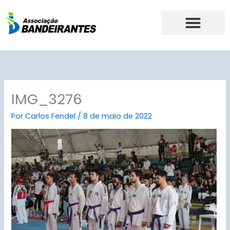
Ir
para
o
conteúdo
IMG_3276
Por
Carlos Fendel
/
8 de maio de 2022