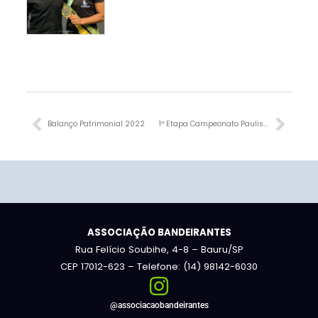
Anterior
Próx
Balanço Patrimonial 2022
1ª Etapa Campeonato Paulista de Taekwondo 2023
ASSOCIAÇÃO BANDEIRANTES
Rua Felício Soubihe, 4-8 – Bauru/SP
CEP 17012-623 – Telefone: (14) 98142-6030
@associacaobandeirantes