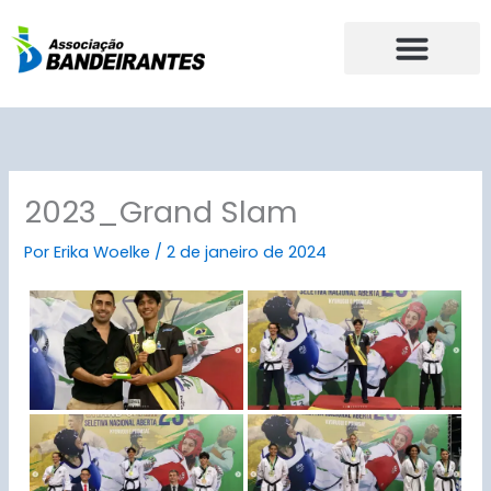
Ir
para
o
conteúdo
2023_Grand Slam
Por
Erika Woelke
/
2 de janeiro de 2024