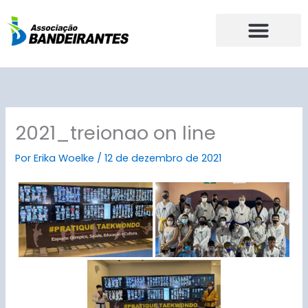
Ir
para
o
conteúdo
2021_treionao on line
Por
Erika Woelke
/
12 de dezembro de 2021