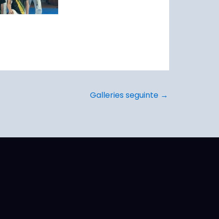
Galleries seguinte
→