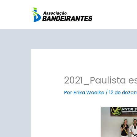
Ir
para
o
conteúdo
2021_Paulista e
Por
Erika Woelke
/
12 de deze