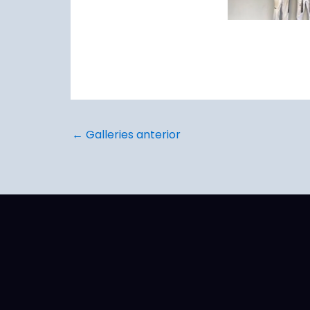
←
Galleries anterior