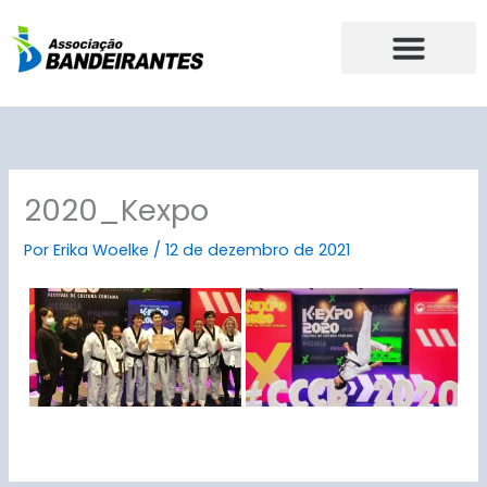
Ir
para
o
conteúdo
2020_Kexpo
Por
Erika Woelke
/
12 de dezembro de 2021