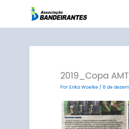
Ir
para
o
conteúdo
2019_Copa AMT
Por
Erika Woelke
/
8 de dezem