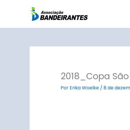
Ir
para
o
conteúdo
2018_Copa São 
Por
Erika Woelke
/
8 de dezem