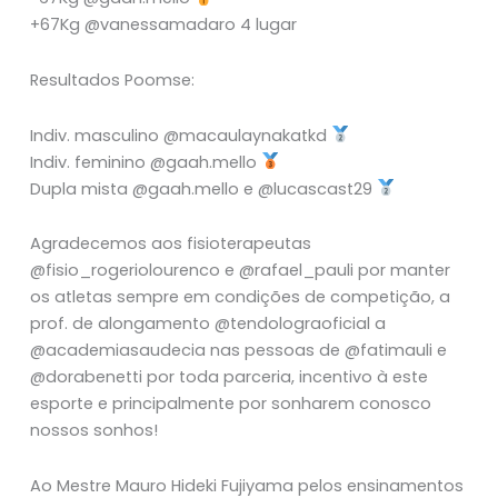
+67Kg @vanessamadaro 4 lugar
Resultados Poomse:
Indiv. masculino @macaulaynakatkd
Indiv. feminino @gaah.mello
Dupla mista @gaah.mello e @lucascast29
Agradecemos aos fisioterapeutas
@fisio_rogeriolourenco e @rafael_pauli por manter
os atletas sempre em condições de competição, a
prof. de alongamento @tendolograoficial a
@academiasaudecia nas pessoas de @fatimauli e
@dorabenetti por toda parceria, incentivo à este
esporte e principalmente por sonharem conosco
nossos sonhos!
Ao Mestre Mauro Hideki Fujiyama pelos ensinamentos