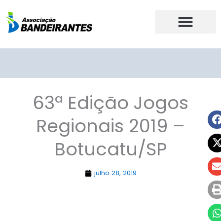
Ir
para
o
conteúdo
63ª Edição Jogos
Regionais 2019 –
Botucatu/SP
julho 28, 2019