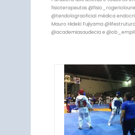
fisioterapeutas @fisio_rogeriolou
@tendolograoficial médica endocri
Mauro Hideki Fujiyama @lifestrut
@academiasaudecia e @ob_empilh