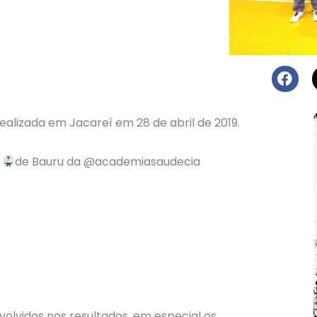
ealizada em Jacareí em 28 de abril de 2019.
s
de Bauru da @academiasaudecia
volvidos nos resultados, em especial os