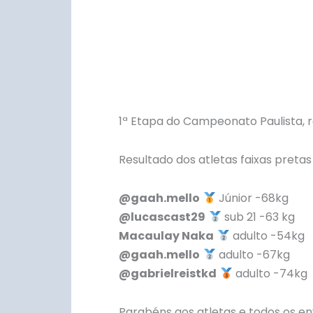
1ª Etapa do Campeonato Paulista, r
Resultado dos atletas faixas preta
@gaah.mello
Júnior -68kg
@lucascast29
sub 21 -63 kg
Macaulay Naka
adulto -54kg
@gaah.mello
adulto -67kg
@gabrielreistkd
adulto -74kg
Parabéns aos atletas e todos os en